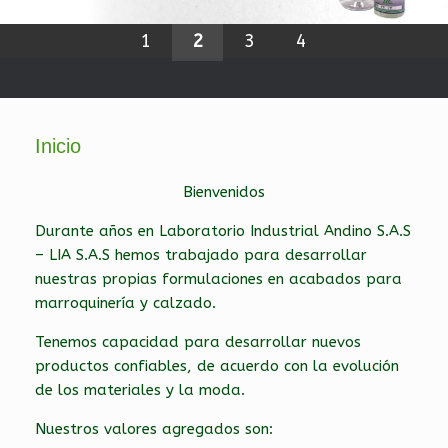
Noticia de video NOVA
Guías didácticas y demostraciones de nuestros productos
1
2
3
4
Inicio
Bienvenidos
Durante años en Laboratorio Industrial Andino S.A.S
– LIA S.A.S hemos trabajado para desarrollar
nuestras propias formulaciones en acabados para
marroquinería y calzado.
Tenemos capacidad para desarrollar nuevos
productos confiables, de acuerdo con la evolución
de los materiales y la moda.
Nuestros valores agregados son: